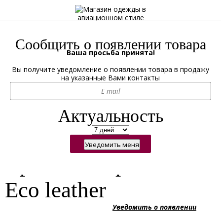
Вернуться в категорию
Кресла
Сообщить о появлении товара
Ваша просьба принята!
Артикул:
CH 3003.5
Вы получите уведомление о появлении товара в продажу
Скоро в продаже
на указанные Вами контакты
Скоро в продаже
Уведомить о появлении
Актуальность
Кресло Tulip Aviator /
Eco leather
Уведомить о появлении