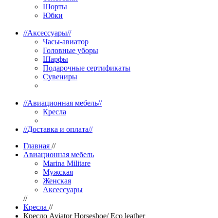
Шорты
Юбки
//
Аксессуары
//
Часы-авиатор
Головные уборы
Шарфы
Подарочные сертификаты
Сувениры
//
Авиационная мебель
//
Кресла
//
Доставка и оплата
//
Главная
//
Авиационная мебель
Marina Militare
Мужская
Женская
Аксессуары
//
Кресла
//
Кресло Aviator Horseshoe/ Eco leather