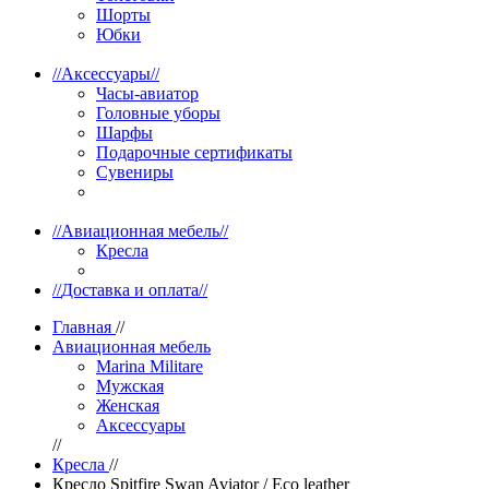
Шорты
Юбки
//
Аксессуары
//
Часы-авиатор
Головные уборы
Шарфы
Подарочные сертификаты
Сувениры
//
Авиационная мебель
//
Кресла
//
Доставка и оплата
//
Главная
//
Авиационная мебель
Marina Militare
Мужская
Женская
Аксессуары
//
Кресла
//
Кресло Spitfire Swan Aviator / Eco leather