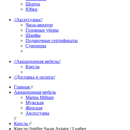
Шорты
Юбки
//
Аксессуары
//
Часы-авиатор
Головные уборы
Шарфы
Подарочные сертификаты
Сувениры
//
Авиационная мебель
//
Кресла
//
Доставка и оплата
//
Главная
//
Авиационная мебель
Marina Militare
Мужская
Женская
Аксессуары
//
Кресла
//
Кресло Spitfire Swan Aviator / Leather