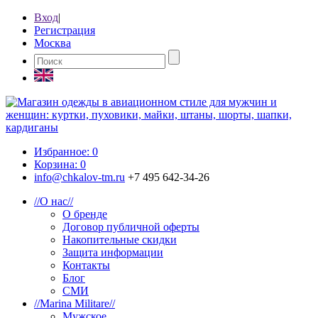
Вход
|
Регистрация
Москва
Избранное:
0
Корзина:
0
info@chkalov-tm.ru
+7 495 642-34-26
//
О нас
//
О бренде
Договор публичной оферты
Накопительные скидки
Защита информации
Контакты
Блог
СМИ
//
Marina Militare
//
Мужское