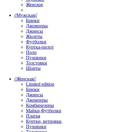
Женское
//
Мужская
//
Брюки
Джемперы
Джинсы
Жилеты
Футболки
Куртка-пилот
Поло
Пуховики
Толстовки
Шорты
//
Женская
//
Limited edition
Брюки
Джинсы
Джемперы
Комбинезоны
Майки,Футболки
Платья
Куртки, ветровки
Пуховики
Толстовки