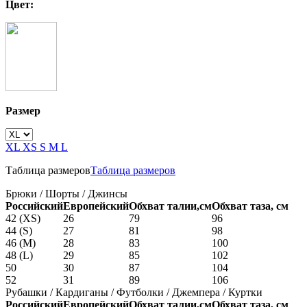
Цвет:
Размер
XL
XS
S
M
L
Таблица размеров
Таблица размеров
Брюки / Шорты / Джинсы
Российский
Европейский
Обхват талии,см
Обхват таза, см
42 (XS)
26
79
96
44 (S)
27
81
98
46 (M)
28
83
100
48 (L)
29
85
102
50
30
87
104
52
31
89
106
Рубашки / Кардиганы / Футболки / Джемпера / Куртки
Российский
Европейский
Обхват талии,см
Обхват таза, см