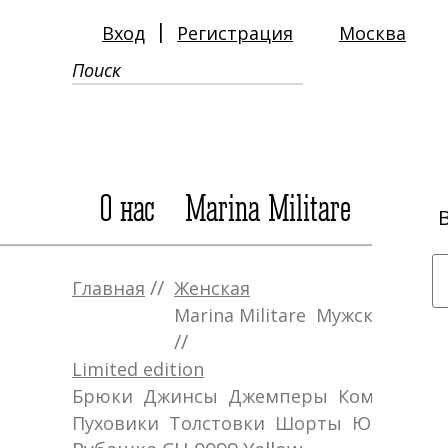
|
Вход
Регистрация
Москва
О нас
Marina Militare
Мужс
//
Главная
Женская
Marina Militare
Мужская
Аксе
//
Limited edition
Брюки
Джинсы
Джемперы
Комбинезо
//
Пуховики
Толстовки
Шорты
Юбки