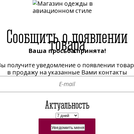
Сообщить о появлении
товара
Ваша просьба принята!
кая
Женская
Аксессуары
Авиацион
Вы получите уведомление о появлении товар
в продажу на указанные Вами контакты
ссуары
Авиационная мебель
Актуальность
ны
Майки,Футболки
Платья
Куртки, ветровки