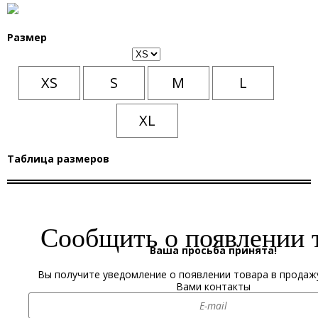
Размер
XS
S
M
L
XL
Таблица размеров
Количество:
Сообщить о появлении 
Ваша просьба принята!
Цена:
49900.0000
RUB
Итого:
Вы получите уведомление о появлении товара в продаж
Вами контакты
Добавить в избранное