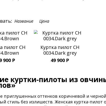
вать:
Название
Цена
а пилот CH
Куртка пилот CH
34.Brown
0034.Dark grey
9 900
Р
49 900
Р
ие куртки-пилоты из овчин
лов»
е приглушенных оттенков коричневой и черной
й стиль без излишеств. Женская куртка-пилот 