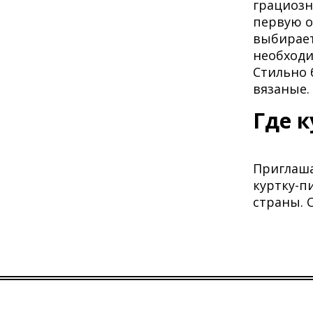
грациозн
первую о
выбирает
необходи
Стильно 
вязаные.
Где 
Приглаша
куртку-п
страны. 