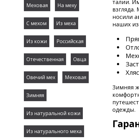
талии. И
Меховая
На меху
взгляда.
носили а
С мехом
Из меха
наших из
Пря
Из кожи
Российская
Отл
Мех
Отечественная
Овца
Зас
Хляс
Овечий мех
Меховая
Зимняя ж
комфортн
Зимняя
путешест
одежды.
Из натуральной кожи
Гара
Из натурального меха