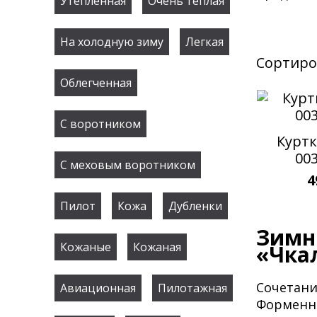
Утепленная
Очень теплая
На холодную зиму
Легкая
Сортиро
Облегченная
С воротником
Куртк
00
С меховым воротником
4
Пилот
Кожа
Дубленки
Зимн
Кожаные
Кожаная
«Чка
Сочетани
Авиационная
Пилотажная
Форменны