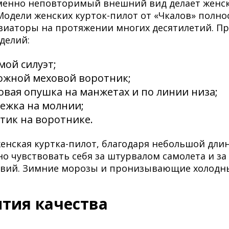
менно неповторимый внешний вид делает женск
 Модели женских курток-пилот от «Чкалов» полн
виаторы на протяжении многих десятилетий. П
делий:
мой силуэт;
ожной меховой воротник;
овая опушка на манжетах и по линии низа;
тежка на молнии;
тик на воротнике.
енская куртка-пилот, благодаря небольшой дли
о чувствовать себя за штурвалом самолета и за
вий. Зимние морозы и пронизывающие холодны
нтия качества