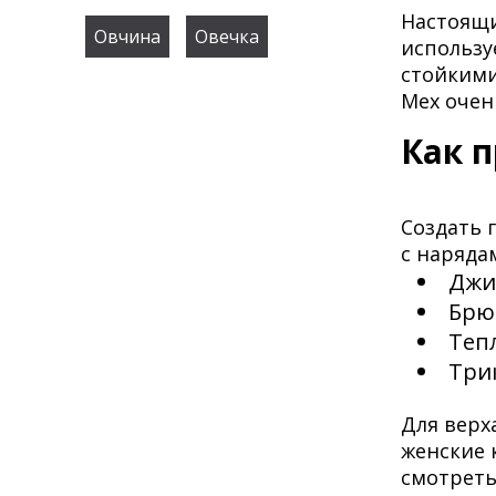
Настоящи
Овчина
Овечка
использу
стойкими
Мех очен
Как 
Создать 
с нарядам
Джи
Брю
Теп
Три
Для верх
женские 
смотреть