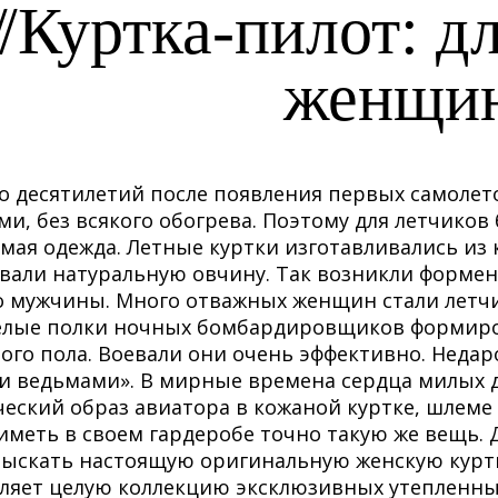
Куртка-пилот: д
женщи
о десятилетий после появления первых самолет
и, без всякого обогрева. Поэтому для летчиков
мая одежда. Летные куртки изготавливались из к
вали натуральную овчину. Так возникли формен
о мужчины. Много отважных женщин стали летч
елые полки ночных бомбардировщиков формиро
ого пола. Воевали они очень эффективно. Неда
 ведьмами». В мирные времена сердца милых дам
еский образ авиатора в кожаной куртке, шлеме
иметь в своем гардеробе точно такую же вещь. 
ыскать настоящую оригинальную женскую куртк
ляет целую коллекцию эксклюзивных утепленных