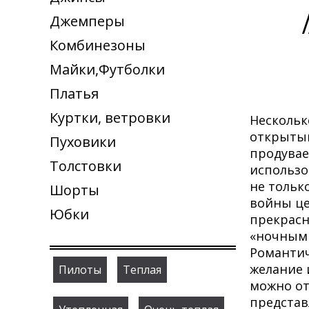
Джемперы
Комбинезоны
Майки,Футболки
Платья
Куртки, ветровки
Нескольк
открытым
Пуховики
продувае
Толстовки
использо
не тольк
Шорты
войны ц
Юбки
прекрасн
«ночными
Романтич
желание 
Пилоты
Теплая
можно от
представ